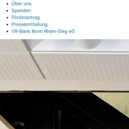
Über uns
Spenden
Förderantrag
Pressemitteilung
VR-Bank Bonn Rhein-Sieg eG