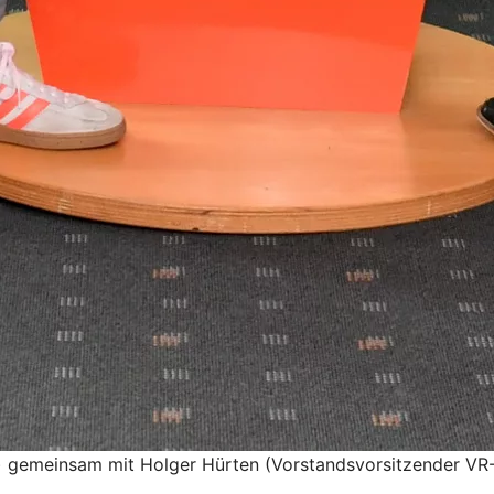
ung) gemeinsam mit Holger Hürten (Vorstandsvorsitzender V