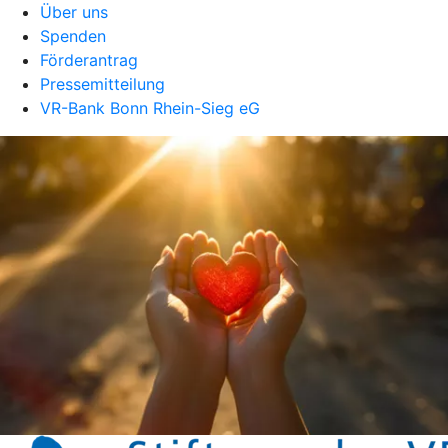
Über uns
Spenden
Förderantrag
Pressemitteilung
VR-Bank Bonn Rhein-Sieg eG